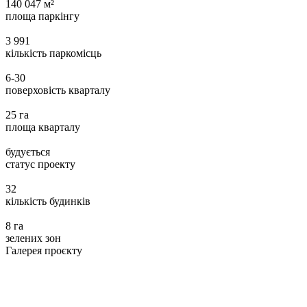
140 047 м²
площа паркінгу
3 991
кількість паркомісць
6-30
поверховість кварталу
25 га
площа кварталу
будується
статус проекту
32
кількість будинків
8 га
зелених зон
Галерея проєкту