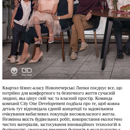
Квартал бізнес-класу Новопечерські Липки поєднує все, що
потрібно для комфортного та безпечного життя сучасній
людині, яка цінує свій час та власний простір. Команда
компанії City One Developement подбала про те, щоб кожна
деталь тут відповідала єдиній концепції та задовільняла
очікування вибагливих покупців висококласного житла.
Незмінна якість будівельних робіт, використання екологічно
чистих матеріалів, застосування інноваційних технологій в
будівництві, своєчасне введення будинків в експлуатацію є