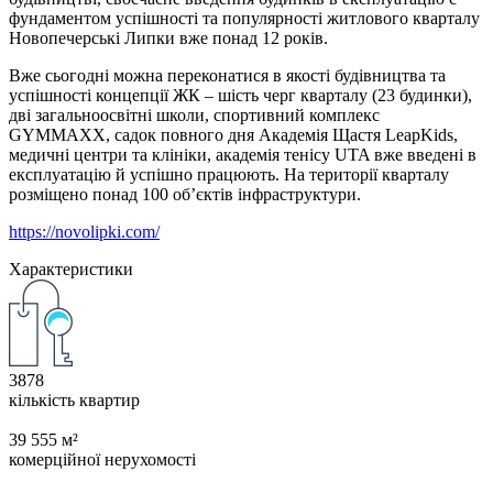
фундаментом успішності та популярності житлового кварталу
Новопечерські Липки вже понад 12 років.
Вже сьогодні можна переконатися в якості будівництва та
успішності концепції ЖК – шість черг кварталу (23 будинки),
дві загальноосвітні школи, спортивний комплекс
GYMMAXX, садок повного дня Академія Щастя LeapKids,
медичні центри та клініки, академія тенісу UTA вже введені в
експлуатацію й успішно працюють. На території кварталу
розміщено понад 100 об’єктів інфраструктури.
https://novolipki.com/
Характеристики
3878
кількість квартир
39 555 м²
комерційної нерухомості