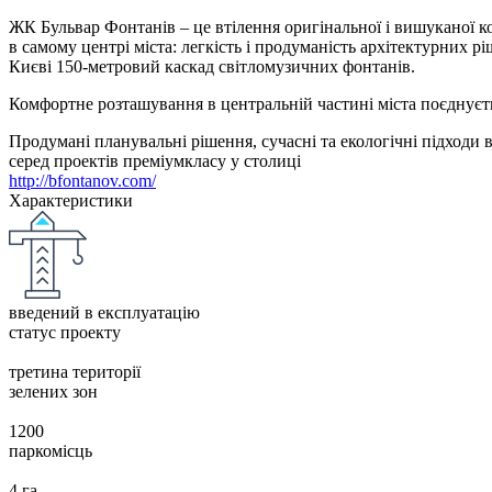
ЖК Бульвар Фонтанів – це втілення оригінальної і вишуканої ко
в самому центрі міста: легкість і продуманість архітектурних р
Києві 150-метровий каскад світломузичних фонтанів.
Комфортне розташування в центральній частині міста поєднуєтьс
Продумані планувальні рішення, сучасні та екологічні підходи в
серед проектів преміумкласу у столиці
http://bfontanov.com/
Характеристики
введений в експлуатацію
статус проекту
третина території
зелених зон
1200
паркомісць
4 га