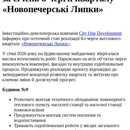
«Новопечерські Липки»
Інвестиційно-девелоперська компанія
City One Development
інформує про поточний стан реалізації 8-ї черги житлового
кварталу
«Новопечерські Липки»
.
У січні 2026 року на будівельному майданчику зберігалася
висока інтенсивність робіт. Паралельно на всіх об’єктах черги
виконуються інженерні, фасадні та внутрішні оздоблювальні
процеси. Продовжуємо реалізацію проєкту відповідно до
затвердженої концепції розвитку кварталу та звітуємо про
ключові зміни й досягнутий прогрес:
Будинок №9
Розпочато монтаж технічного обладнання: інженерного
теплового пункту, насосної станції та насосної станції
пожежогасіння
Продовжується монтаж систем опалення та
водопостачання
Тривають оздоблювальні роботи у місцях загального