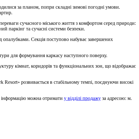
илися за планом, попри складні зимові погодні умови.
артир.
 переваги сучасного міського життя з комфортом серед природи:
ий паркінг та сучасні системи безпеки.
 під опалубками. Секція поступово набуває завершених
матури для формування каркасу наступного поверху.
уктуру кімнат, коридорів та функціональних зон, що відображає
k Resort» розвивається в стабільному темпі, поєднуючи високі
ьну інформацію можна отримати
у відділі продажу
за адресою: м.