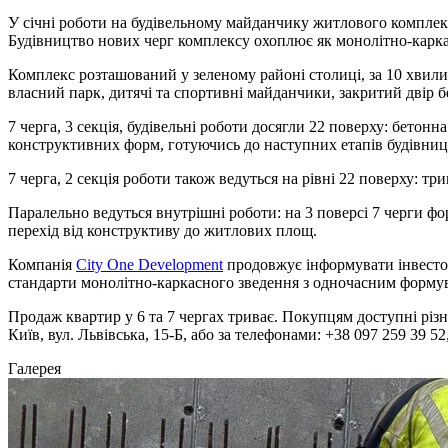
У січні роботи на будівельному майданчику житлового компле
Будівництво нових черг комплексу охоплює як монолітно-каркас
Комплекс розташований у зеленому районі столиці, за 10 хвили
власний парк, дитячі та спортивні майданчики, закритий двір 
7 черга, 3 секція, будівельні роботи досягли 22 поверху: бето
конструктивних форм, готуючись до наступних етапів будівниц
7 черга, 2 секція роботи також ведуться на рівні 22 поверху: т
Паралельно ведуться внутрішні роботи: на 3 поверсі 7 черги ф
перехід від конструктиву до житлових площ.
Компанія
City One Development
продовжує інформувати інвесторі
стандарти монолітно-каркасного зведення з одночасним формув
Продаж квартир у 6 та 7 чергах триває. Покупцям доступні рі
Київ, вул. Львівська, 15-Б, або за телефонами: +38 097 259 39 52
Галерея