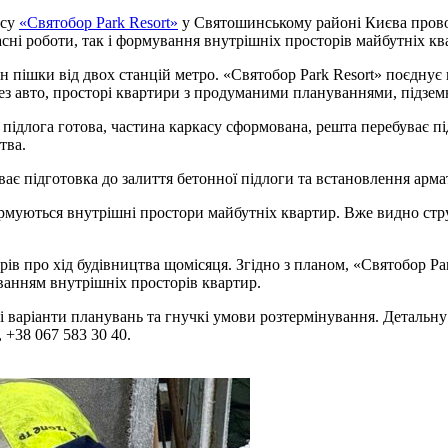
ксу
«Святобор Park Resort»
у Святошинському районі Києва провод
ні роботи, так і формування внутрішніх просторів майбутніх кв
н пішки від двох станцій метро. «Святобор Park Resort» поєднує
без авто, просторі квартири з продуманими плануваннями, підземн
нна підлога готова, частина каркасу сформована, решта перебуває
тва.
риває підготовка до залиття бетонної підлоги та встановлення ар
ормуються внутрішні простори майбутніх квартир. Вже видно стр
в про хід будівництва щомісяця. Згідно з планом, «Святобор Par
анням внутрішніх просторів квартир.
зні варіанти планувань та гнучкі умови розтермінування. Детал
, +38 067 583 30 40.