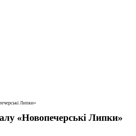
печерські Липки»
талу «Новопечерські Липки»