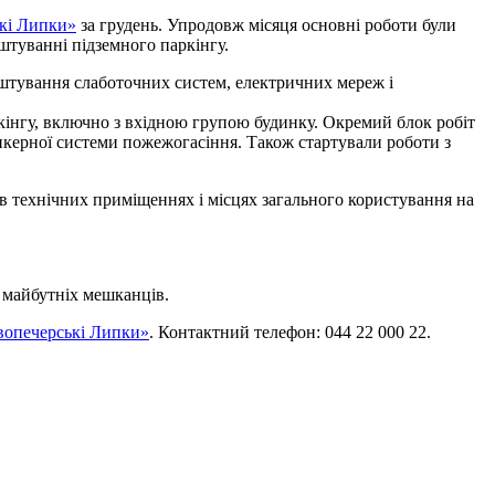
кі Липки»
за грудень. Упродовж місяця основні роботи були
штуванні підземного паркінгу.
штування слаботочних систем, електричних мереж і
кінгу, включно з вхідною групою будинку. Окремий блок робіт
нкерної системи пожежогасіння. Також стартували роботи з
в технічних приміщеннях і місцях загального користування на
т майбутніх мешканців.
вопечерські Липки»
. Контактний телефон: 044 22 000 22.