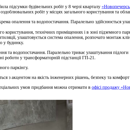
ила підсумки будівельних робіт у 8 черзі кварталу
«Новопечерсь
 оздоблювальних робіт у місцях загального користування та обла
рема опалення та водопостачання. Паралельно здійснюється ула
о користування, технічних приміщеннях і в зоні підземного пар
тиляції, улаштовується система опалення, розпочато монтаж клі
о у будинку.
ння та водопостачання. Паралельно триває улаштування підлоги 
ьні роботи у трансформаторній підстанції ГП-21.
ного паркінгу.
ься з акцентом на якість інженерних рішень, безпеку та комфор
пеціальних умов придбання можна отримати в
офісі продажу «Но