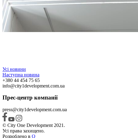
Усі новини
Наступна новина
+380 44 454 75 65
info@city1development.com.ua
Прес-центр компанії
press@city1development.com.ua
© City One Development 2021.
Усі права захищено.
Розроблено в
Q