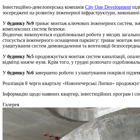
Інвестиційно-девелоперська компанія
City One Development
підб
зосереджені на розвитку інженерної інфраструктури, виконанні
У
будинку №9
триває монтаж ключових інженерних систем, зок
комплексних систем безпеки.
Водночас виконуються оздоблювальні роботи у місцях загальног
стосується інженерного оснащення паркінгу: триває монтаж вен
улаштування систем димовидалення та вентиляції безпосереднь
У
будинку №5
продовжується монтаж систем каналізації, опале
відмітці нижче нуля. Крім того, у грудні розпочато оздоблювал
У
будинку №6
завершено роботи з улаштування покрівлі підзем
Реалізація 8 черги кварталу «Новопечерські Липки» продовжуєт
Інформацію щодо наявних квартир, інвестиційних програм і с
Галерея