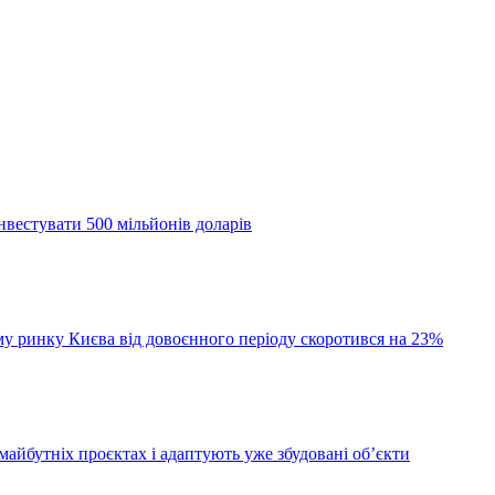
інвестувати 500 мільйонів доларів
му ринку Києва від довоєнного періоду скоротився на 23%
айбутніх проєктах і адаптують уже збудовані об’єкти