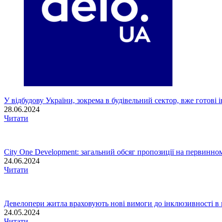
У відбудову України, зокрема в будівельний сектор, вже готові 
28.06.2024
Читати
City One Development: загальний обсяг пропозиції на первинно
24.06.2024
Читати
Девелопери житла враховують нові вимоги до інклюзивності в м
24.05.2024
Читати