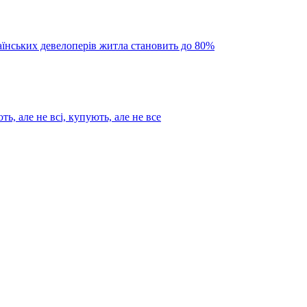
аїнських девелоперів житла становить до 80%
ь, але не всі, купують, але не все