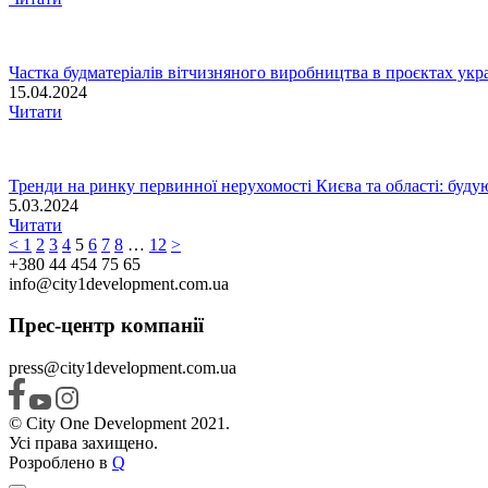
Частка будматеріалів вітчизняного виробництва в проєктах укр
15.04.2024
Читати
Тренди на ринку первинної нерухомості Києва та області: будуют
5.03.2024
Читати
<
1
2
3
4
5
6
7
8
…
12
>
+380 44 454 75 65
info@city1development.com.ua
Прес-центр компанії
press@city1development.com.ua
© City One Development 2021.
Усі права захищено.
Розроблено в
Q