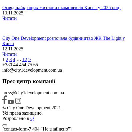
Огляд найкращих житлових комплексів Києва у 2025 році
13.11.2025
Читати
City One Development розпочала будівництво ЖК The Light у
Києві
12.11.2025
Читати
1
2
3
4
…
12
>
+380 44 454 75 65
info@city1development.com.ua
Прес-центр компанії
press@city1development.com.ua
© City One Development 2021.
Усі права захищено.
Розроблено в
Q
[contact-form-7 404 "Не знайдено"]