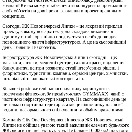
Створюючи житлові комплекси бізнес-класу, девелоперські
компанії Києва можуть забезпечити конкурентоспроможність
своїх об’єктів на довгі роки, заклавши в проект правильну
концепцію.
Сьогодні ЖК Новопечерські Липки – це яскравий приклад
проекту, в якому вся архітектурна складова виконана в
єдиному стилі і органічно поєднується з необхідною для
повноцінного життя інфраструктурою. А це на сьогоднішній
день – більше 110 об’єктів.
Інфраструктура ЖК Новопечерські Липки сьогодні – це:
магазини, аптеки, медичні центри, салони краси, відділення
банку, дитячі центри розвитку, студії інтер’єрних рішень і
флористики, туристичні компанії, сервісні центри, хімчистки,
нотаріальні та адвокатські контори та ін.
Більше 6 років жителі нашого кварталу користуються
послугами фітнес-клубу преміум-класу GYMMAXX, який є
частиною інфраструктури кварталу. На сьогоднішній день це
не тільки спортивна територія, а місце відпочинку для всієї
родини, неформального спілкування та обміну враженнями.
Компанія City One Development інвестор ЖК Новопечерські
Липки не обійшла увагою такий важливий елемент будь-якого
ЖК, як освітня інфраструктура. Це більше 16 000 м2 простору,