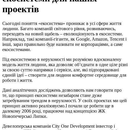
проектів
Сьогодні поняття «екосистема» проникає в усі сфери життя
людини. Багато компаній світового рівня, розвиваючись,
переходять на новий щабель – еволюціонують в екосистеми.
Наприклад, такі компанії-гіганти, як Google, Amazon, Tencent і
інші, зараз правильно буде називати не корпораціями, а саме
екосистемами.
Під екосистемою в нерухомості ми розуміємо вдосконалену
модель життя людини, яка дозволяє об’єднати в одне ціле різні
за своєю суттю напрямки і сервіси, але, які підпорядковані
єдиній ідеї – створити для людини комфортне середовище для
роботи і життя.
Дані аналітичних досліджень дозволяють нам говорити про
те, що принцип екосистеми незабаром стане дуже
затребуваним трендом в нерухомості. У своїх проектах ми цей
принцип активно реалізовуємо.І почали це робити ще в
далекому 2006 році, працюючи над концепцією ЖК
Новопечерські Липки.
Девелоперська компанія City One Development інвестор і