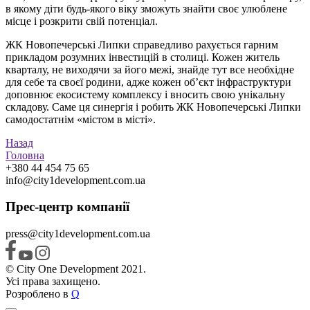
в якому діти будь-якого віку зможуть знайти своє улюблене
місце і розкрити свій потенціал.
ЖК Новопечерські Липки справедливо рахується гарним
прикладом розумних інвестицій в столиці. Кожен житель
кварталу, не виходячи за його межі, знайде тут все необхідне
для себе та своєї родини, адже кожен об’єкт інфраструктури
доповнює екосистему комплексу і вносить свою унікальну
складову. Саме ця синергія і робить ЖК Новопечерські Липки
самодостатнім «містом в місті».
Назад
Головна
+380 44 454 75 65
info@city1development.com.ua
Прес-центр компанії
press@city1development.com.ua
© City One Development 2021.
Усі права захищено.
Розроблено в
Q