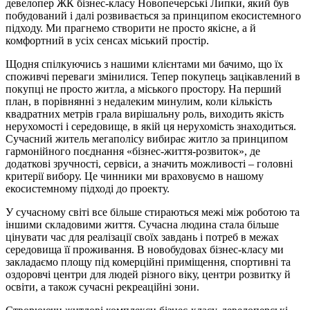
девелопер ЖК бізнес-класу Новопечерські Липки, який був
побудований і далі розвивається за принципом екосистемного
підходу. Ми прагнемо створити не просто якісне, а й
комфортний в усіх сенсах міський простір.
Щодня спілкуючись з нашими клієнтами ми бачимо, що їх
споживчі переваги змінилися. Тепер покупець зацікавлений в
покупці не просто житла, а міського простору. На перший
план, в порівнянні з недалеким минулим, коли кількість
квадратних метрів грала вирішальну роль, виходить якість
нерухомості і середовище, в якій ця нерухомість знаходиться.
Сучасний житель мегаполісу вибирає житло за принципом
гармонійного поєднання «бізнес-життя-розвиток», де
додаткові зручності, сервіси, а значить можливості – головні
критерії вибору. Це чинники ми враховуємо в нашому
екосистемному підході до проекту.
У сучасному світі все більше стираються межі між роботою та
іншими складовими життя. Сучасна людина стала більше
цінувати час для реалізації своїх завдань і потреб в межах
середовища її проживання. В новобудовах бізнес-класу ми
закладаємо площу під комерційні приміщення, спортивні та
оздоровчі центри для людей різного віку, центри розвитку й
освіти, а також сучасні рекреаційні зони.