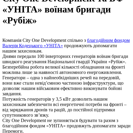
«УНІТА» воїнам бригади
«Рубіж»
Компанія City One Development спільно з
благодійним фондом
Валерія Кодецького «УНІТА»
продовжують допомагати
нашим захисникам.
Днями передали 100 інверторних генераторів воїнам б
ригади
швидкого реагування Національної гвардії України «Рубіж».
Безперебійна робота великої кількості обладнання на фронті
можлива лише за наявності автономного енергоживлення.
Генератори – одна з найнеобхідніших речей на передовій,
вони вже стали невід’ємною частиною інфраструктури, що
дозволяє нашим військовим ефективно виконувати бойові
завдання.
Потужність генераторів у 3,5 кВт дозволить нашим
захисникам забезпечити всі енергетичні потреби на фронті –
від заряджання дронів та рацій, до постійної підтримки
супутникового звʼязку.
City One Development не зупиняється будувати та разом з
благодійним фондом «УНІТА» продовжуть допомагати заради
Перемоги.