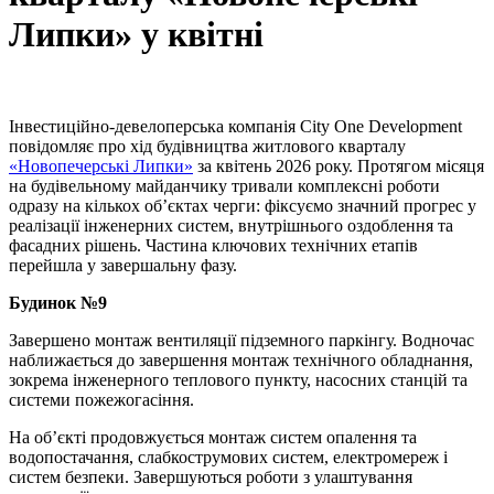
Липки» у квітні
Інвестиційно-девелоперська компанія City One Development
повідомляє про хід будівництва житлового кварталу
«Новопечерські Липки»
за квітень 2026 року. Протягом місяця
на будівельному майданчику тривали комплексні роботи
одразу на кількох об’єктах черги: фіксуємо значний прогрес у
реалізації інженерних систем, внутрішнього оздоблення та
фасадних рішень. Частина ключових технічних етапів
перейшла у завершальну фазу.
Будинок №9
Завершено монтаж вентиляції підземного паркінгу. Водночас
наближається до завершення монтаж технічного обладнання,
зокрема інженерного теплового пункту, насосних станцій та
системи пожежогасіння.
На об’єкті продовжується монтаж систем опалення та
водопостачання, слабкострумових систем, електромереж і
систем безпеки. Завершуються роботи з улаштування