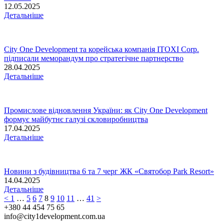
12.05.2025
Детальніше
City One Development та корейська компанія ITOXI Corp.
підписали меморандум про стратегічне партнерство
28.04.2025
Детальніше
Промислове відновлення України: як City One Development
формує майбутнє галузі скловиробництва
17.04.2025
Детальніше
Новини з будівництва 6 та 7 черг ЖК «Святобор Park Resort»
14.04.2025
Детальніше
<
1
…
5
6
7
8
9
10
11
…
41
>
+380 44 454 75 65
info@city1development.com.ua